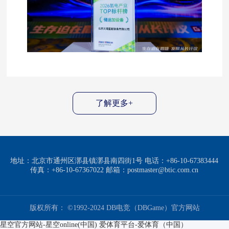
杆榜”由高工氢电、高工氢电产业研究所
（GGII）联合发起评选，旨在挖掘氢能产业各细
分赛道的创新中坚力量，树立行业高质量发展示
范标杆，为推动氢能关键技术突破与规模应用提
供可借鉴的经验与示范。天海氢能此次入选，充
分体现了行业对其综合实力的权威认可。 …
了解更多+
地址：北京市通州区漷县镇漷县南四街1号 电话：+86-10-67383444
传真：+86-10-67367022 邮箱：postmaster@btic.com.cn
版权所有： ©1992-2024 DB电竞（DBGame）官方网站
星空官方网站-星空online(中国)
爱体育平台-爱体育（中国）