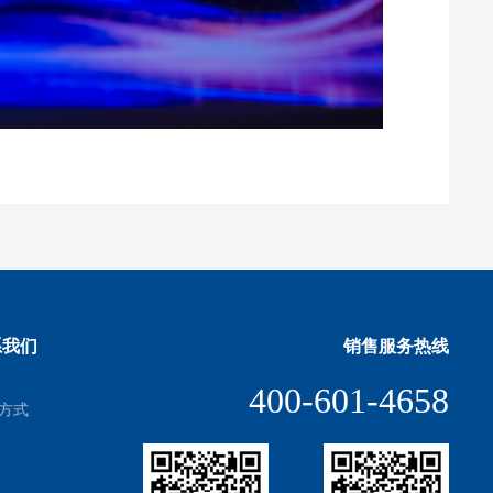
系我们
销售服务热线
400-601-4658
方式