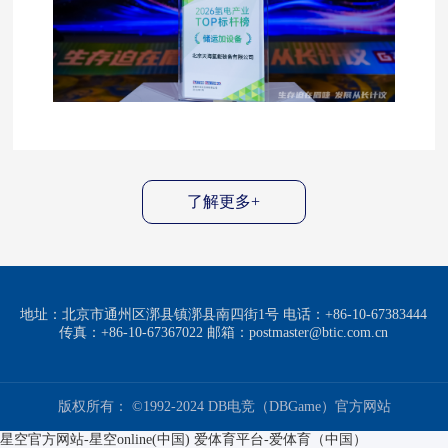
杆榜”由高工氢电、高工氢电产业研究所
（GGII）联合发起评选，旨在挖掘氢能产业各细
分赛道的创新中坚力量，树立行业高质量发展示
范标杆，为推动氢能关键技术突破与规模应用提
供可借鉴的经验与示范。天海氢能此次入选，充
分体现了行业对其综合实力的权威认可。 …
了解更多+
地址：北京市通州区漷县镇漷县南四街1号 电话：+86-10-67383444
传真：+86-10-67367022 邮箱：postmaster@btic.com.cn
版权所有： ©1992-2024 DB电竞（DBGame）官方网站
星空官方网站-星空online(中国)
爱体育平台-爱体育（中国）